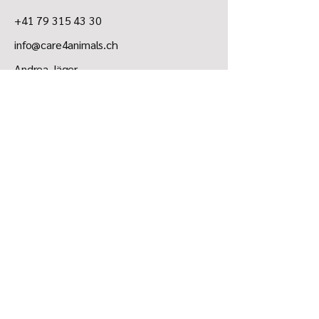
Dieses Futter ersetzt KEIN Heu!! Darf
+41 79 315 43 30
nicht an trächtige Stuten verfüttert
werden!
info@care4animals.ch
​Andrea Jäger
7026 Maladers
Datenschutzerklärung
Versandrichtlinie
Allgemeine Geschäftsbedingungen
AGB aj-Hundetraining
Impressum
Bleibe über Neuigkeiten, Aktionen usw.
informiert