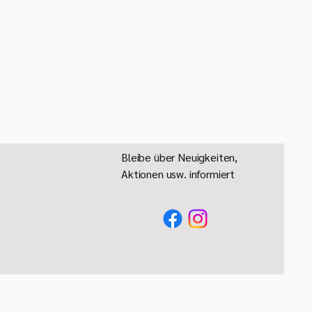
 = 6 - 9 ml
ht = 10 ml
ewicht = 20 ml
gt = 30 ml
löffel, 10 ml sind gleich 1 Esslöffel.
tte im Kühlschrank lagern und
n verbrauchen!
Bleibe über Neuigkeiten,
Aktionen usw. informiert