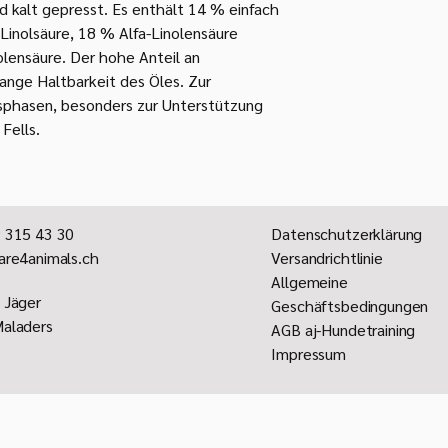
≥ 30 kg Körpergewicht
d kalt gepresst. Es enthält 14 % einfach
Pferde
:
Linolsäure, 18 % Alfa-Linolensäure
≤ 400 kg Körpergewic
ensäure. Der hohe Anteil an
= 500-600 kg Körperg
lange Haltbarkeit des Öles. Zur
≥ 700 kg Körpergewic
sphasen, besonders zur Unterstützung
3 ml sind gleich 1 Tee
Nach dem Öffnen bi
Fells.
innerhalb 2 Monate
 315 43 30
Datenschutzerklärung
are4animals.ch
Versandrichtlinie
Allgemeine
 Jäger
Geschäftsbedingungen
aladers
AGB aj-Hundetraining
Impressum