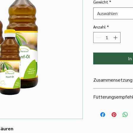
Gewicht
*
Auswählen
Anzahl
*
In
Zusammensetzung
100 % Hanf-Öl
Fütterungsempfeh
Geben Sie Hanf-Öl täg
Hunde
:
≤ 5 kg Körpergewicht 
= 15 kg Körpergewich
säuren