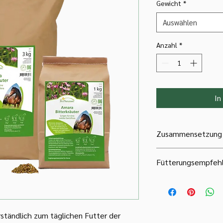
Gewicht
*
Auswählen
Anzahl
*
In
Zusammensetzung
Wermut, Rosmarin, Be
Fütterungsempfeh
Tausendgüldenkraut,
Fieberklee, Blutwurz
Füttern Sie täglich 50
Kotwasser und Durchf
Gerbstoffkräutern, e
EquiGaron oder Peloi
ständlich zum täglichen Futter der