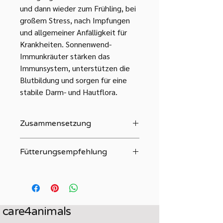
und dann wieder zum Frühling, bei
großem Stress, nach Impfungen
und allgemeiner Anfälligkeit für
Krankheiten. Sonnenwend-
Immunkräuter stärken das
Immunsystem, unterstützen die
Blutbildung und sorgen für eine
stabile Darm- und Hautflora.
Zusammensetzung
Roter Sonnenhut, Thymian, Mistel,
Fütterungsempfehlung
Weißdorn, Rosmarin, Eisenkraut,
Kamille und Taigawurzel
Sonnenwend-Immunkräuter werden
entweder über einen begrenzten
Zeitraum gefüttert, etwa 4 Wochen
lang, oder man füttert sie im Wechsel
care4animals
mit anderen Kräutermischungen. Sehr