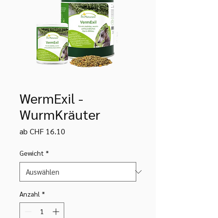
WermExil -
WurmKräuter
Sale-
ab
CHF 16.10
Preis
Gewicht
*
Anzahl
*