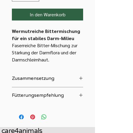
In den Warenkorb
Wermutreiche Bittermischung
für ein stabiles Darm-Milieu
Faserreiche Bitter-Mischung zur
Stärkung der Darmflora und der
Darmschleimhaut.
Zusammensetzung
30 % Wilder Wermut,
Fütterungsempfehlung
Hagebuttenkerne, Kokosraspeln,
Strahlenlose Kamille, Origanum und
WermExil zusammen mit einer kleinen
Thymian.
Menge seines Lieblingsfutters
Technologische Zusatzstoffe je
anbieten. An drei Tagen
Kg:Guarkernmehl
hintereinander füttern und nach 1
care4animals
Woche wiederholen.