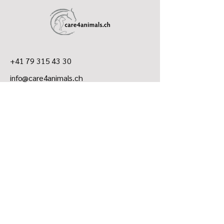
5 kg Körpergewicht = 1 Messlöffel
15 kg Körpergewicht = 2-3 Messlöffel
30 kg Körpergewicht = 3-4 Messlöffel
40 kg Körpergewicht = 4-5 Messlöffel
Der Messlöffel fasst 5 g
+41 79 315 43 30
info@care4animals.ch
​Andrea Jäger
7026 Maladers
Datenschutzerklärung
Versandrichtlinie
Allgemeine Geschäftsbedingungen
AGB aj-Hundetraining
Impressum