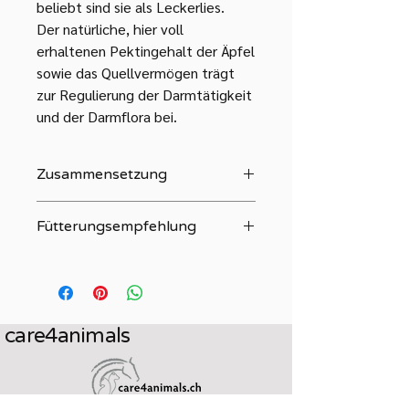
beliebt sind sie als Leckerlies.
Der natürliche, hier voll
erhaltenen Pektingehalt der Äpfel
sowie das Quellvermögen trägt
zur Regulierung der Darmtätigkeit
und der Darmflora bei.
Zusammensetzung
Zu 100% aus schonend entsafteten
Fütterungsempfehlung
Äpfeln
400 kg = 50g
500-600 kg = 100g
700 kg = 150g
PerNaturam Apfelpellets werden auch
care4animals
gerne als Leckerli gefressen