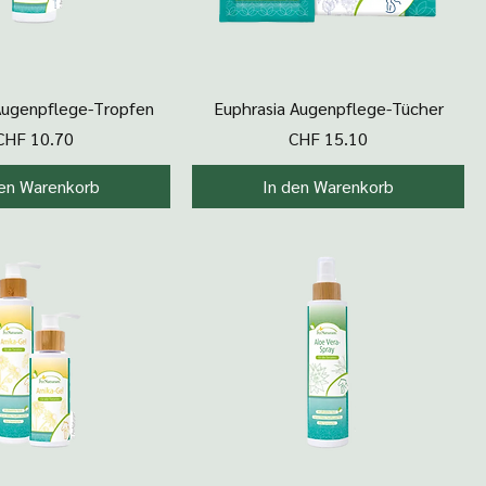
hnellansicht
Schnellansicht
Augenpflege-Tropfen
Euphrasia Augenpflege-Tücher
Preis
Preis
CHF 10.70
CHF 15.10
den Warenkorb
In den Warenkorb