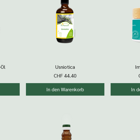
Schnellansicht
Sc
-Öl
Usniotica
Im
Preis
CHF 44.40
In den Warenkorb
In 