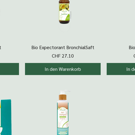
Schnellansicht
Sc
t
Bio Expectorant BronchialSaft
Bio
Preis
CHF 27.10
In den Warenkorb
In 