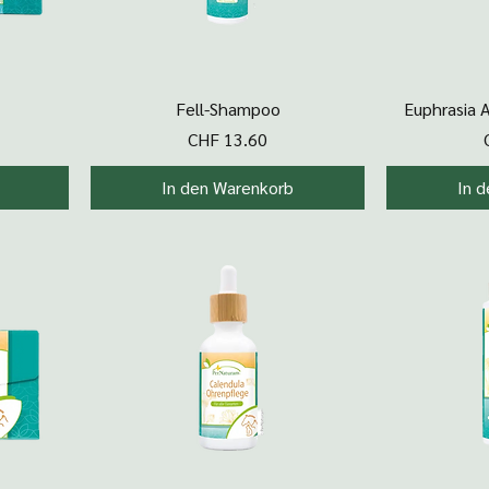
Schnellansicht
Sc
Fell-Shampoo
Euphrasia 
Preis
CHF 13.60
In den Warenkorb
In 