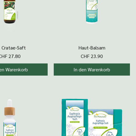
hnellansicht
Schnellansicht
 Cratae-Saft
Haut-Balsam
Preis
Preis
CHF 27.80
CHF 23.90
den Warenkorb
In den Warenkorb