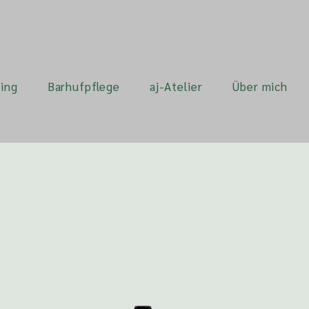
ing
Barhufpflege
aj-Atelier
Über mich