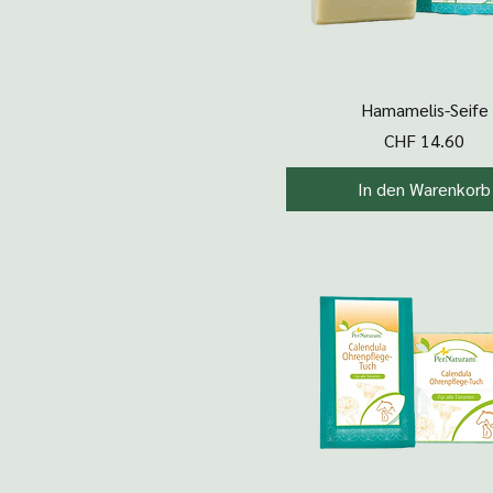
Schnellansicht
Hamamelis-Seife
Preis
CHF 14.60
In den Warenkorb