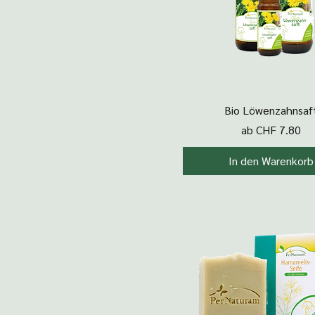
Kräutermischungen
200 ml
Pflegeprodukte
200g
Futterergänzung
250 ml
50 ml
80g
Schnellansicht
Bio Löwenzahnsaf
Sale-Preis
ab
CHF 7.80
In den Warenkorb