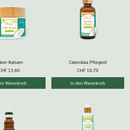
hnellansicht
Schnellansicht
ker-Balsam
Calendula Pflegeöl
Preis
Preis
CHF 13.60
CHF 10.70
den Warenkorb
In den Warenkorb