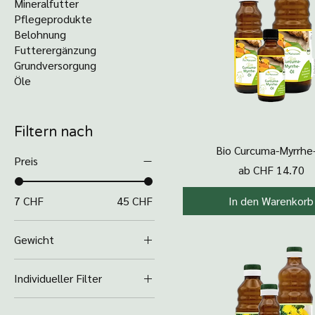
Mineralfutter
Pflegeprodukte
Belohnung
Futterergänzung
Grundversorgung
Öle
Filtern nach
Schnellansicht
Bio Curcuma-Myrrhe
Preis
Sale-Preis
ab
CHF 14.70
7 CHF
45 CHF
In den Warenkorb
Gewicht
100 ml
Individueller Filter
16 Stück
Einzelkräuter
20 ml