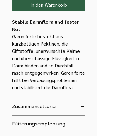
In den Warenkorb
Stabile Darmflora und fester
Kot
Garon forte besteht aus
kurzkettigen Pektinen, die
Giftstoffe, unerwünschte Keime
und überschüssige Flüssigkeit im
Darm binden und so Durchfall
rasch entgegenwirken. Garon forte
hilft bei Verdauungsproblemen
und stabilisiert die Darmflora.
Zusammensetzung
Fütterungsempfehlung
100 % kurzkettige Galakturonsäuren
aus Apfelpektin.
Am besten geben Sie bei Bedarf Garon