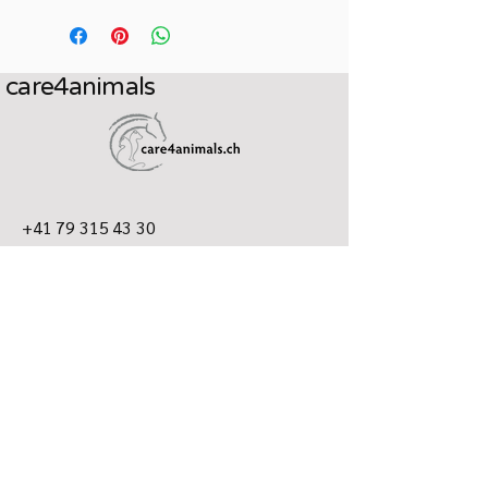
forte mehrere Tage hintereinander ins
Futter.
Hunde bis 5 kg bekommen täglich 1 - 2
care4animals
g. Schwerere Hunde erhalten bei
Bedarf die doppelte bis dreifache
Menge. Eine Überdosierung ist nicht
möglich. Der Messbecher fasst 2 g.
+41 79 315 43 30
info@care4animals.ch
​Andrea Jäger
7026 Maladers
Datenschutzerklärung
Versandrichtlinie
Allgemeine Geschäftsbedingungen