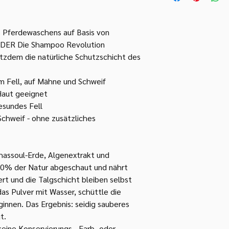
ins Fell massieren. D
1 Messlöffel
aber nicht auf dem P
1 Beutel HorseWash (2
fertig bist, den Rest
durchschnittlich gro
s Pferdewaschens auf Basis von
der Flasche spritzen
Die Flasche ist wied
Körper gut mit lauw
DER Die Shampoo Revolution
HorseWash aufgebrauc
Mähne/Schweif am Sch
rotzdem die natürliche Schutzschicht des
Nachfüllpack kaufen 
ganze Flasche reicht 
wiederverwenden, bis 
Pferd. Lieber etwas w
im Fell, auf Mähne und Schweif
kaputt macht. Dann m
zuviel. Mähne und Sc
 Haut geeignet
Entwirrungsspray nun
gesundes Fell
auch unser "So geht's
Schweif - ohne zusätzliches
Viel Spass!
Hinweis
Unser Pulver wird mit
darf nicht in Kontak
hassoul-Erde, Algenextrakt und
einem trockenen Ort
100% der Natur abgeschaut und nährt
rt und die Talgschicht bleiben selbst
as Pulver mit Wasser, schüttle die
innen. Das Ergebnis: seidig sauberes
ut.
eine Konservierungs-, Farb- oder