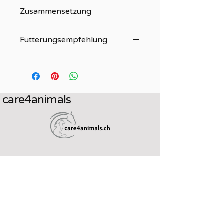
Zusammensetzung
100 % Meerrettich, geschnitten
Fütterungsempfehlung
Mischen Sie, je nach Größe des
Pferdes, 1 bis 3 gehäufte Esslöffel
Meerrettich unter das Futter
care4animals
+41 79 315 43 30
info@care4animals.ch
​Andrea Jäger
7026 Maladers