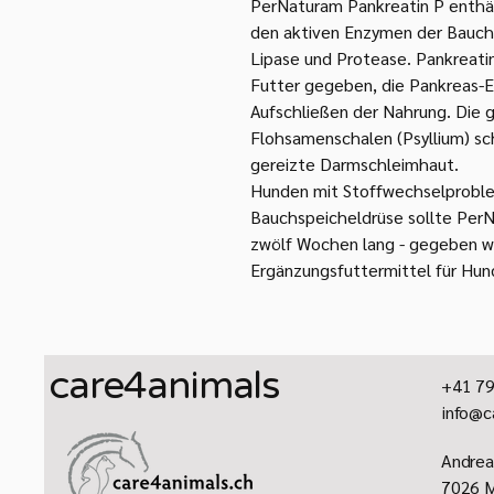
PerNaturam Pankreatin P enthäl
den aktiven Enzymen der Bauchs
Lipase und Protease. Pankreatin
Futter gegeben, die Pankreas-
Aufschließen der Nahrung. Die
Flohsamenschalen (Psyllium) sc
gereizte Darmschleimhaut.
Hunden mit Stoffwechselprobl
Bauchspeicheldrüse sollte PerN
zwölf Wochen lang - gegeben w
Ergänzungsfuttermittel für Hu
care4animals
+41 79
info@c
​Andrea
7026 M