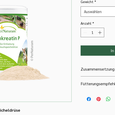
Gewicht
*
Auswählen
Anzahl
*
In
Zusammensetzung
Schweine-Pankreatin,
Fütterungsempfeh
5kg = 1 gehäufter ML
15 kg = 2 gehäufte M
30 kg = 3 gehäufte M
icheldrüse
40 kg = 4 gestrichen