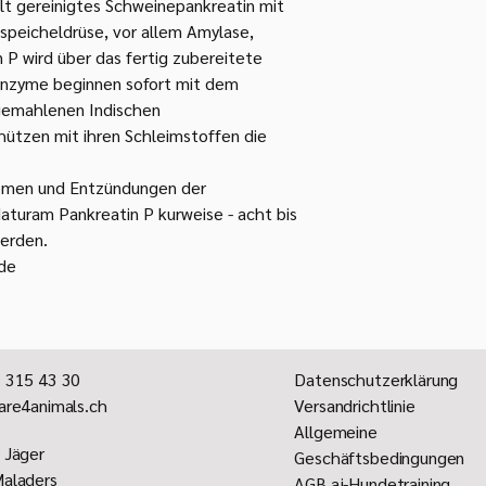
1 Messlöffel entspric
t gereinigtes Schweinepankreatin mit
peicheldrüse, vor allem Amylase,
Die Tagesgesamtdosie
 P wird über das fertig zubereitete
verteilt werden. Über
Enzyme beginnen sofort mit dem
geben und 15 bis 20 
 gemahlenen Indischen
hützen mit ihren Schleimstoffen die
emen und Entzündungen der
aturam Pankreatin P kurweise - acht bis
erden.
nde
 315 43 30
Datenschutzerklärung
are4animals.ch
Versandrichtlinie
Allgemeine
 Jäger
Geschäftsbedingungen
aladers
AGB aj-Hundetraining