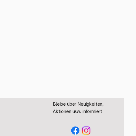
ht 1,5 g
rung sollte auf die Einzelrationen
 das fertig zubereitete Futter
Minuten einwirken lassen.
Bleibe über Neuigkeiten,
Aktionen usw. informiert