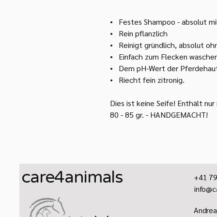
• Festes Shampoo - absolut mil
• Rein pflanzlich
• Reinigt gründlich, absolut o
• Einfach zum Flecken waschen 
• Dem pH-Wert der Pferdehau
• Riecht fein zitronig.
Dies ist keine Seife! Enthält nu
80 - 85 gr. - HANDGEMACHT!
care4animals
+41 79
info@c
​Andrea