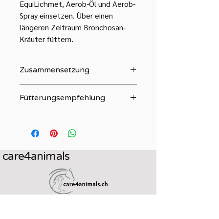
EquiLichmet, Aerob-Öl und Aerob-
Spray einsetzen. Über einen
längeren Zeitraum Bronchosan-
Kräuter füttern.
Zusammensetzung
100 % Thymian, gerebelt
Fütterungsempfehlung
Mischen Sie, je nach Größe des
Pferdes, täglich 1 bis 3 gehäufte
Esslöffel Thymian von PerNaturam
unter das Heu oder das Mash. Sie
care4animals
können ihn auch als Tee verabreichen.