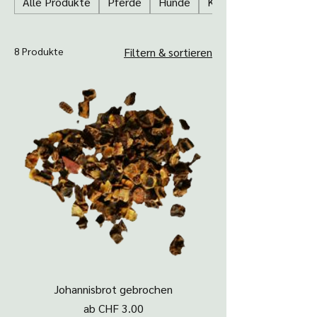
Alle Produkte
Pferde
Hunde
Katze
8 Produkte
Filtern & sortieren
Johannisbrot gebrochen
Sale-Preis
ab
CHF 3.00