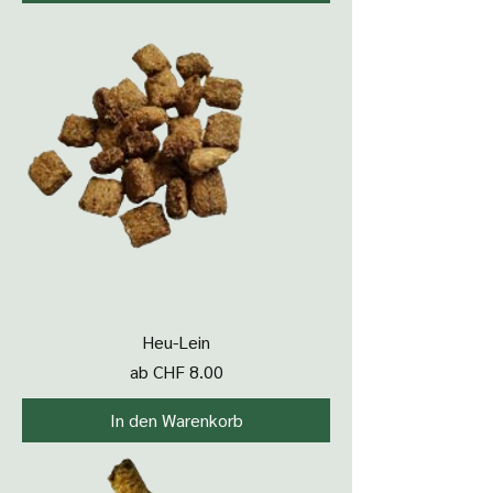
Heu-Lein
Sale-Preis
ab
CHF 8.00
In den Warenkorb