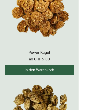
Power Kugel
Sale-Preis
ab
CHF 9.00
In den Warenkorb