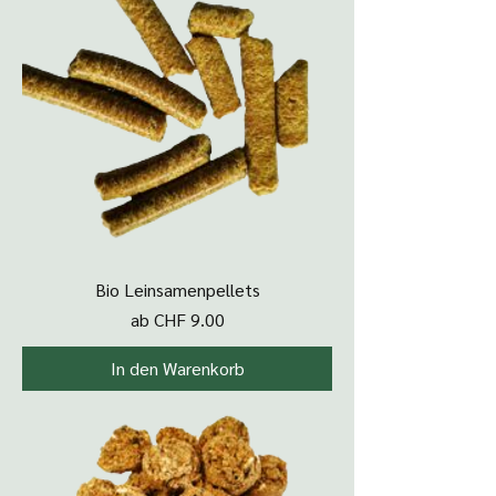
Bio Leinsamenpellets
Sale-Preis
ab
CHF 9.00
In den Warenkorb