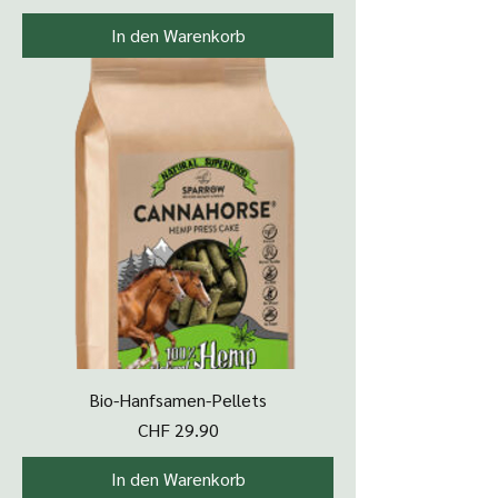
In den Warenkorb
Bio-Hanfsamen-Pellets
Preis
CHF 29.90
In den Warenkorb