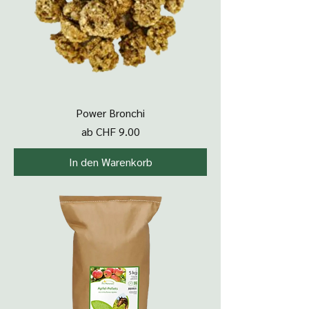
Power Bronchi
Sale-Preis
ab
CHF 9.00
In den Warenkorb