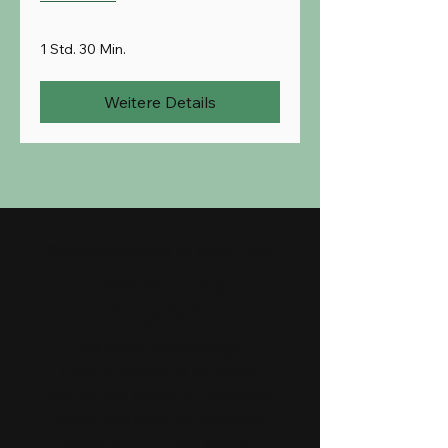
1 Std. 30 Min.
Weitere Details
Qualitätsprodukte für deine Tiere
Unsere Shop-
Angebote
Wir bieten hochwertige
Zusatzfuttermittel für Hunde,
Katzen und Pferde an. Entdecke
unsere Produkte und verwöhne
deine Tiere mit dem Besten.